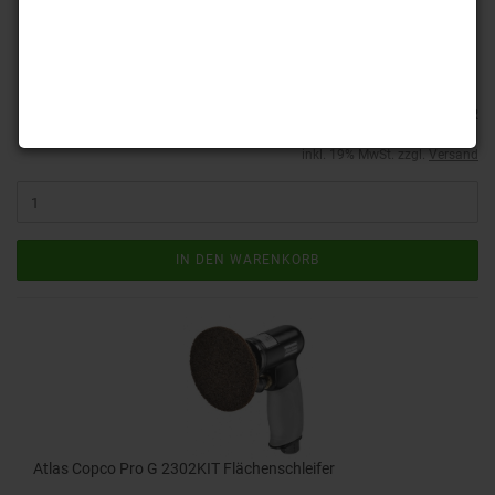
Aufnahmeteller. *(3") 3M Roloc
Lieferzeit:
ca. 4-6 Tage
(Ausland abweichend)
165,41 EUR
inkl. 19% MwSt. zzgl.
Versand
IN DEN WARENKORB
Atlas Copco Pro G 2302KIT Flächenschleifer