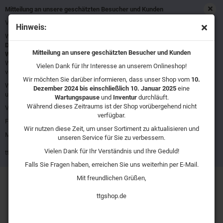
Mitteilung an unsere geschätzten Besucher und Kunden
Vielen Dank für Ihr Interesse an unserem Onlineshop!
Hinweis:
Wir möchten Sie darüber informieren, dass unser Shop vom
10.
Flächenschleifer
Dezember 2024 bis einschließlich 10. Januar 2025
eine
Mitteilung an unsere geschätzten Besucher und Kunden
Wartungspause
und
Inventur
durchläuft.
Während dieses Zeitraums ist der Shop vorübergehend nicht
Vielen Dank für Ihr Interesse an unserem Onlineshop!
verfügbar.
Wir möchten Sie darüber informieren, dass unser Shop vom
10.
Wir nutzen diese Zeit, um unser Sortiment zu aktualisieren und
Dezember 2024 bis einschließlich 10. Januar 2025
eine
unseren Service für Sie zu verbessern.
Sortieren nach
Wartungspause
und
Inventur
16 pro Seite
durchläuft.
Während dieses Zeitraums ist der Shop vorübergehend nicht
Vielen Dank für Ihr Verständnis und Ihre Geduld!
verfügbar.
Falls Sie Fragen haben, erreichen Sie uns weiterhin per E-Mail.
Wir nutzen diese Zeit, um unser Sortiment zu aktualisieren und
Mit freundlichen Grüßen,
unseren Service für Sie zu verbessern.
Vielen Dank für Ihr Verständnis und Ihre Geduld!
ttgshop.de
Falls Sie Fragen haben, erreichen Sie uns weiterhin per E-Mail.
Mit freundlichen Grüßen,
ttgshop.de
Atlas Copco Pro G 2302 Flächenschleifer
Flächenschleifer mit Pistolengriff. Mit 50 mm und 76 mm 3M Roloc-