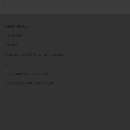
MEHR ÜBER...
Impressum
Kontakt
Widerrufsrecht & Widerrufsformular
AGB
Liefer- und Versandkosten
Privatsphäre und Datenschutz