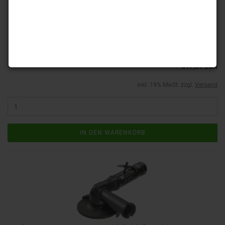
Winkelschleifmaschine für 100 mm Schrupp- und Trennscheiben.
Im Lieferumfang enthalten sind Stützgriff, Schutzhaube, 16 Ø
Flansch für Schruppscheiben. 14 mm Schlüssel und Spanner.
Lieferzeit:
ca. 4-6 Tage
(Ausland abweichend)
617,61 EUR
inkl. 19% MwSt. zzgl.
Versand
IN DEN WARENKORB