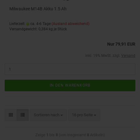
Milwaukee M14B Akku 1.5 Ah
Lieferzeit:
ca. 4-6 Tage
(Ausland abweichend)
Versandgewicht:
0,384
kg je Stück
Nur 79,91 EUR
inkl. 19% MwSt. zzgl.
Versand
IN DEN WARENKORB
Sortieren nach
16 pro Seite
Zeige
1
bis
8
(von insgesamt
8
Artikeln)