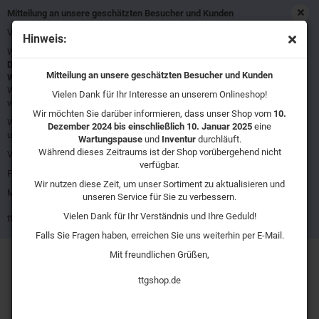
Mitteilung an unsere geschätzten Besucher und Kunden
Vielen Dank für Ihr Interesse an unserem Onlineshop!
Hinweis:
Wir möchten Sie darüber informieren, dass unser Shop vom
10.
Winkelschleifmaschine
Dezember 2024 bis einschließlich 10. Januar 2025
eine
Mitteilung an unsere geschätzten Besucher und Kunden
Wartungspause
und
Inventur
durchläuft.
Während dieses Zeitraums ist der Shop vorübergehend nicht
Vielen Dank für Ihr Interesse an unserem Onlineshop!
verfügbar.
Wir möchten Sie darüber informieren, dass unser Shop vom
10.
Wir nutzen diese Zeit, um unser Sortiment zu aktualisieren und
Dezember 2024 bis einschließlich 10. Januar 2025
Sortieren nach
Alle Hersteller
eine
unseren Service für Sie zu verbessern.
Wartungspause
und
Inventur
durchläuft.
Während dieses Zeitraums ist der Shop vorübergehend nicht
Vielen Dank für Ihr Verständnis und Ihre Geduld!
16 pro Seite
verfügbar.
Falls Sie Fragen haben, erreichen Sie uns weiterhin per E-Mail.
Wir nutzen diese Zeit, um unser Sortiment zu aktualisieren und
Mit freundlichen Grüßen,
unseren Service für Sie zu verbessern.
Vielen Dank für Ihr Verständnis und Ihre Geduld!
ttgshop.de
Falls Sie Fragen haben, erreichen Sie uns weiterhin per E-Mail.
Mit freundlichen Grüßen,
ttgshop.de
Atlas Copco Pro G 2408-100 Winkelschleifmaschine