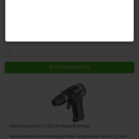
Lieferzeit:
ca. 4-6 Tage
(Ausland abweichend)
517,65 EUR
inkl. 19% MwSt. zzgl.
Versand
IN DEN WARENKORB
Atlas Copco Pro P 2530-R Meisselhammer
Meisselhammer mit Pistolengriff Max. empfohlener Niet-Ø: 3,2 mm