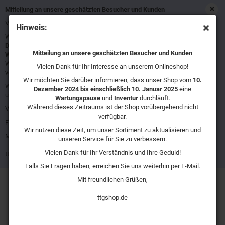
Mitteilung an unsere geschätzten Besucher und Kunden
Vielen Dank für Ihr Interesse an unserem Onlineshop!
Hinweis:
Wir möchten Sie darüber informieren, dass unser Shop vom
10.
Meisselhammer
Dezember 2024 bis einschließlich 10. Januar 2025
eine
Mitteilung an unsere geschätzten Besucher und Kunden
Wartungspause
und
Inventur
durchläuft.
Während dieses Zeitraums ist der Shop vorübergehend nicht
Vielen Dank für Ihr Interesse an unserem Onlineshop!
verfügbar.
Wir möchten Sie darüber informieren, dass unser Shop vom
10.
Wir nutzen diese Zeit, um unser Sortiment zu aktualisieren und
Dezember 2024 bis einschließlich 10. Januar 2025
Sortieren nach
16 pro Seite
eine
unseren Service für Sie zu verbessern.
Wartungspause
und
Inventur
durchläuft.
Während dieses Zeitraums ist der Shop vorübergehend nicht
Vielen Dank für Ihr Verständnis und Ihre Geduld!
verfügbar.
Falls Sie Fragen haben, erreichen Sie uns weiterhin per E-Mail.
Wir nutzen diese Zeit, um unser Sortiment zu aktualisieren und
Mit freundlichen Grüßen,
unseren Service für Sie zu verbessern.
Vielen Dank für Ihr Verständnis und Ihre Geduld!
ttgshop.de
Falls Sie Fragen haben, erreichen Sie uns weiterhin per E-Mail.
Mit freundlichen Grüßen,
Atlas Copco Pro P 2530-H Meisselhammer
ttgshop.de
Meisselhammer mit Pistolengriff Max. empfohlener Niet-Ø: 3,2 mm
Aluminium 2,5 mm Stahl