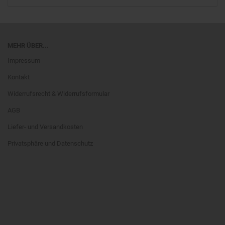
MEHR ÜBER...
Impressum
Kontakt
Widerrufsrecht & Widerrufsformular
AGB
Liefer- und Versandkosten
Privatsphäre und Datenschutz