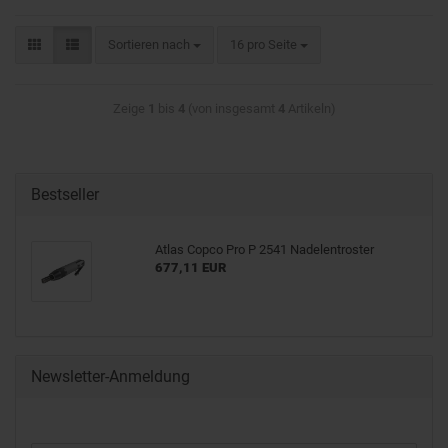
Sortieren nach
16 pro Seite
Zeige
1
bis
4
(von insgesamt
4
Artikeln)
Bestseller
Atlas Copco Pro P 2541 Nadelentroster
677,11 EUR
Newsletter-Anmeldung