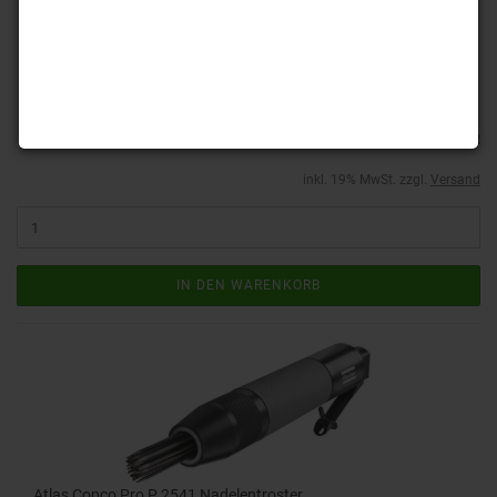
verrosteter Bauteile und Säubern von Oberflächen. Das Gerät wird
mit 19 Stahlnadeln geliefert, die einen Außendurchmesser von 3 mm
haben.
Lieferzeit:
ca. 4-6 Tage
(Ausland abweichend)
689,01 EUR
inkl. 19% MwSt. zzgl.
Versand
IN DEN WARENKORB
Atlas Copco Pro P 2541 Nadelentroster