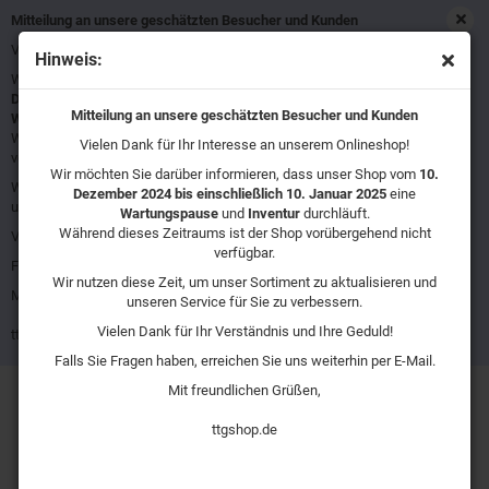
Mitteilung an unsere geschätzten Besucher und Kunden
Vielen Dank für Ihr Interesse an unserem Onlineshop!
Hinweis:
Wir möchten Sie darüber informieren, dass unser Shop vom
10.
Nadelentroster
Dezember 2024 bis einschließlich 10. Januar 2025
eine
Mitteilung an unsere geschätzten Besucher und Kunden
Wartungspause
und
Inventur
durchläuft.
Während dieses Zeitraums ist der Shop vorübergehend nicht
Vielen Dank für Ihr Interesse an unserem Onlineshop!
verfügbar.
Wir möchten Sie darüber informieren, dass unser Shop vom
10.
Wir nutzen diese Zeit, um unser Sortiment zu aktualisieren und
Dezember 2024 bis einschließlich 10. Januar 2025
Sortieren nach
16 pro Seite
eine
unseren Service für Sie zu verbessern.
Wartungspause
und
Inventur
durchläuft.
Während dieses Zeitraums ist der Shop vorübergehend nicht
Vielen Dank für Ihr Verständnis und Ihre Geduld!
verfügbar.
Falls Sie Fragen haben, erreichen Sie uns weiterhin per E-Mail.
Wir nutzen diese Zeit, um unser Sortiment zu aktualisieren und
Mit freundlichen Grüßen,
unseren Service für Sie zu verbessern.
Vielen Dank für Ihr Verständnis und Ihre Geduld!
ttgshop.de
Falls Sie Fragen haben, erreichen Sie uns weiterhin per E-Mail.
Mit freundlichen Grüßen,
Atlas Copco Pro P 2540 Nadelentroster
ttgshop.de
Ein leichter, vibrationsarmer Nadelentroster mit Pistolengriff. Sehr
gut geeignet zum Entfernen von Schweißschlacken, Reinigen