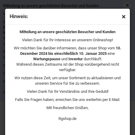
Mitteilung an unsere geschätzten Besucher und Kunden
Vielen Dank für Ihr Interesse an unserem Onlineshop!
Hinweis:
Wir möchten Sie darüber informieren, dass unser Shop vom
10.
« Erster
« zurück
Dezember 2024 bis einschließlich 10. Januar 2025
eine
Mitteilung an unsere geschätzten Besucher und Kunden
Wartungspause
und
Inventur
durchläuft.
3
Artikel in dieser Kategorie
Während dieses Zeitraums ist der Shop vorübergehend nicht
Vielen Dank für Ihr Interesse an unserem Onlineshop!
Atlas Copco Pro G 2407 Poliermaschine
verfügbar.
Wir möchten Sie darüber informieren, dass unser Shop vom
10.
Wir nutzen diese Zeit, um unser Sortiment zu aktualisieren und
Dezember 2024 bis einschließlich 10. Januar 2025
eine
unseren Service für Sie zu verbessern.
Wartungspause
und
Inventur
durchläuft.
Während dieses Zeitraums ist der Shop vorübergehend nicht
Vielen Dank für Ihr Verständnis und Ihre Geduld!
verfügbar.
Falls Sie Fragen haben, erreichen Sie uns weiterhin per E-Mail.
Wir nutzen diese Zeit, um unser Sortiment zu aktualisieren und
Mit freundlichen Grüßen,
unseren Service für Sie zu verbessern.
Vielen Dank für Ihr Verständnis und Ihre Geduld!
ttgshop.de
Falls Sie Fragen haben, erreichen Sie uns weiterhin per E-Mail.
Mit freundlichen Grüßen,
ttgshop.de