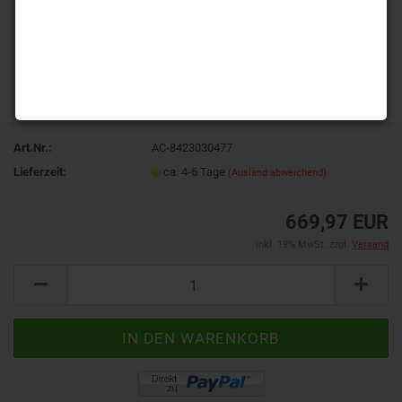
Art.Nr.:
AC-8423030477
Lieferzeit:
ca. 4-6 Tage
(Ausland abweichend)
669,97 EUR
inkl. 19% MwSt. zzgl.
Versand