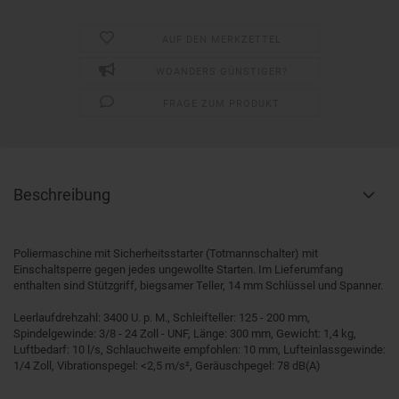
AUF DEN MERKZETTEL
WOANDERS GÜNSTIGER?
FRAGE ZUM PRODUKT
Beschreibung
Poliermaschine mit Sicherheitsstarter (Totmannschalter) mit
Einschaltsperre gegen jedes ungewollte Starten. Im Lieferumfang
enthalten sind Stützgriff, biegsamer Teller, 14 mm Schlüssel und Spanner.
Leerlaufdrehzahl: 3400 U. p. M., Schleifteller: 125 - 200 mm,
Spindelgewinde: 3/8 - 24 Zoll - UNF, Länge: 300 mm, Gewicht: 1,4 kg,
Luftbedarf: 10 l/s, Schlauchweite empfohlen: 10 mm, Lufteinlassgewinde:
1/4 Zoll, Vibrationspegel: <2,5 m/s², Geräuschpegel: 78 dB(A)