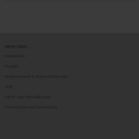
MEHR ÜBER...
Impressum
Kontakt
Widerrufsrecht & Widerrufsformular
AGB
Liefer- und Versandkosten
Privatsphäre und Datenschutz