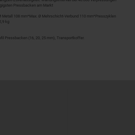
ngigsten Pressbacken am Markt
 Ø Metall 108 mm*Max. Ø Mehrschicht-Verbund 110 mm*Presszyklen
2,9 kg
ofil Pressbacken (16, 20, 25 mm), Transportkoffer.