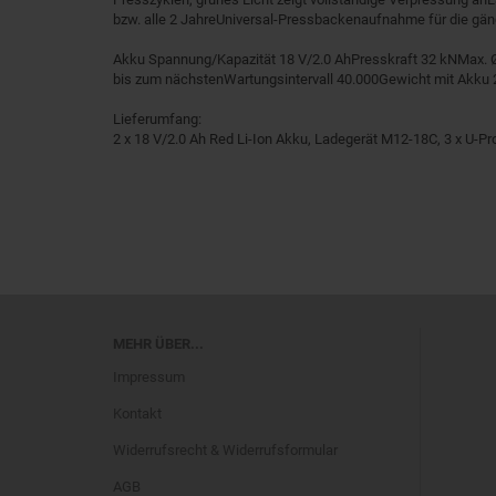
bzw. alle 2 JahreUniversal-Pressbackenaufnahme für die gä
Akku Spannung/Kapazität 18 V/2.0 AhPresskraft 32 kNMax.
bis zum nächstenWartungsintervall 40.000Gewicht mit Akku 
Lieferumfang:
2 x 18 V/2.0 Ah Red Li-Ion Akku, Ladegerät M12-18C, 3 x U-Pr
MEHR ÜBER...
Impressum
Kontakt
Widerrufsrecht & Widerrufsformular
AGB