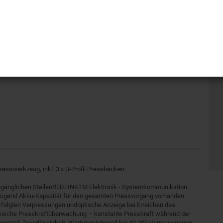
esswerkzeug, inkl. 3 x U-Profil Pressbacken.
zugänglichen StellenREDLINKTM Elektronik - Systemkommunikation
nügend Akku-Kapazität für den gesamten Pressvorgang vorhanden
erfolgten Verpressungen undoptische Anzeige bei Erreichen des
nische Presskraftüberwachung – konstante Presskraft während der
angzeit-Zuverlässigkeit: Wartungsintervall bei 40.000 Verpressungen