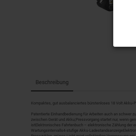
Beschreibung
Kompaktes, gut ausbalanciertes bürstenloses 18 Volt Akku-Pr
Patentierte Einhandbedienung für Arbeiten auch an schwer 
zwischen Gerät und Akku;Pressvorgang startet nur, wenn ge
istElektronisches Fahrtenbuch – elektronische Zählung der 
Wartungsintervalls4-stufige Akku-LadestandsanzeigeElektro
Presszyklen, grünes Licht zeigt vollständige Verpressung anL