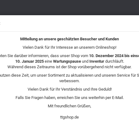
Vom
10. Dezember 
Sprache auswählen
Januar 2025
ist
4 bis einschließlich 10. Januar 2025
:
eine
Wartungspause
und
Inventur
durchlä
Inve
Während dieses Zeit
e für Sie zu verbessern.
Mitteilung an unsere geschätzten Besucher und Kunden
DRUCKLUFTWERKZEUGE (89)
SCHRAUB- & MESSTECHNIK (3)
DREH
Vielen Dank für Ihr Interesse an unserem Onlineshop!
ten Sie darüber informieren, dass unser Shop vom
lwaukee M18 BLHPT 202C U-SET Bürstenloses Akku-Presswerkzeug
10. Dezember 2024 bis einsc
10. Januar 2025
eine
Wartungspause
und
Inventur
durchläuft.
Während dieses Zeitraums ist der Shop vorübergehend nicht verfügbar.
rie
M
nutzen diese Zeit, um unser Sortiment zu aktualisieren und unseren Service für S
B
verbessern.
Vielen Dank für Ihr Verständnis und Ihre Geduld!
Konto ers
Ar
Falls Sie Fragen haben, erreichen Sie uns weiterhin per E-Mail.
Passwort
Li
Mit freundlichen Grüßen,
Ve
ttgshop.de